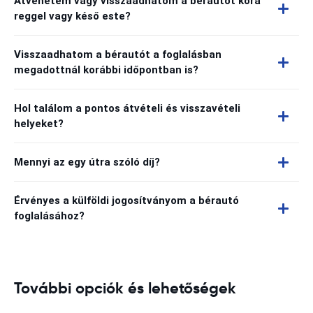
Átvehetem vagy visszaadhatom a bérautót kora
reggel vagy késő este?
Visszaadhatom a bérautót a foglalásban
megadottnál korábbi időpontban is?
Hol találom a pontos átvételi és visszavételi
helyeket?
Mennyi az egy útra szóló díj?
Érvényes a külföldi jogosítványom a bérautó
foglalásához?
További opciók és lehetőségek