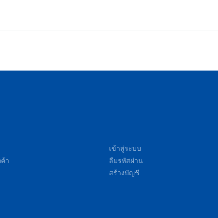
เข้าสู่ระบบ
ค้า
ลืมรหัสผ่าน
สร้างบัญชี