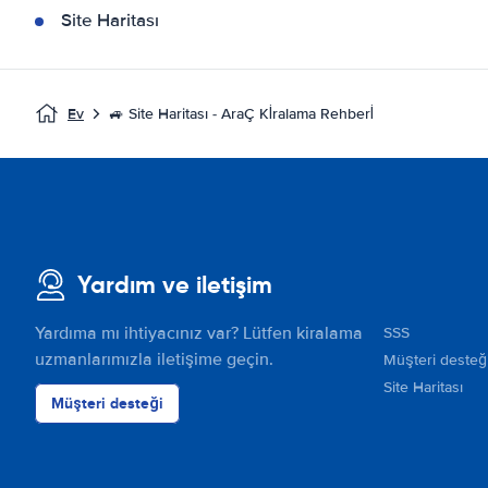
Site Haritası
Ev
🚙 Site Haritası - AraÇ Kİralama Rehberİ
Yardım ve iletişim
Yardıma mı ihtiyacınız var? Lütfen kiralama
SSS
uzmanlarımızla iletişime geçin.
Müşteri desteğ
Site Haritası
Müşteri desteği